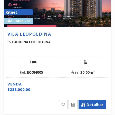
Kitnet
São Paulo - SP
VILA LEOPOLDINA
ESTÚDIO NA LEOPOLDINA
1
1
Ref:
ECON005
Área:
30.00m²
VENDA
$288,000.00
Detalhar