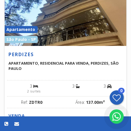
Apartamento
São Paulo - SP
PERDIZES
APARTAMENTO, RESIDENCIAL PARA VENDA, PERDIZES, SÃO
PAULO
3
3
3
0
2 suítes
Ref:
ZDTR0
Área:
137.00m²
VENDA
$1,750,000.00