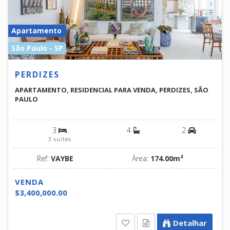
Apartamento
São Paulo - SP
PERDIZES
APARTAMENTO, RESIDENCIAL PARA VENDA, PERDIZES, SÃO
PAULO
3
4
2
3 suítes
Ref:
VAYBE
Área:
174.00m²
VENDA
$3,400,000.00
Detalhar