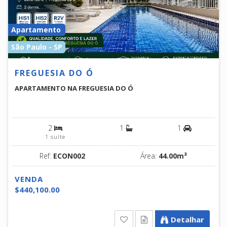
Apartamento
São Paulo - SP
FREGUESIA DO Ó
APARTAMENTO NA FREGUESIA DO Ó
2
1
1
1 suíte
Ref:
ECON002
Área:
44.00m²
VENDA
$440,100.00
Detalhar