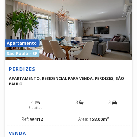
Apartamento
São Paulo - SP
PERDIZES
APARTAMENTO, RESIDENCIAL PARA VENDA, PERDIZES, SÃO
PAULO
4
3
3
3 suítes
Ref:
W4I12
Área:
158.00m²
VENDA