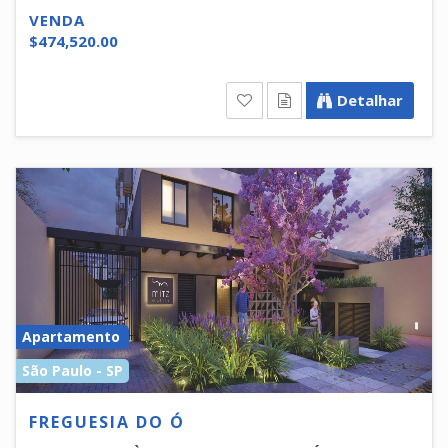
VENDA
$474,520.00
Detalhar
Apartamento
São Paulo - SP
FREGUESIA DO Ó