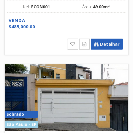
Ref:
ECON001
Área:
49.00m²
VENDA
$485,000.00
Detalhar
Sobrado
São Paulo - SP