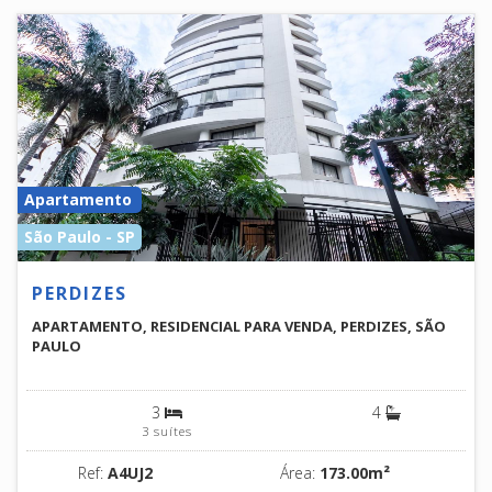
Apartamento
São Paulo - SP
PERDIZES
APARTAMENTO, RESIDENCIAL PARA VENDA, PERDIZES, SÃO
PAULO
3
4
3 suítes
Ref:
A4UJ2
Área:
173.00m²