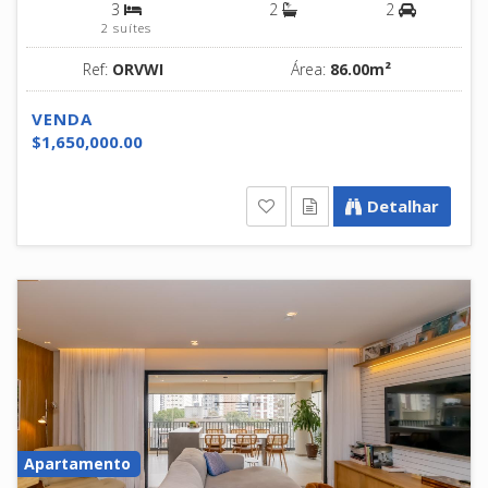
3
2
2
2 suítes
Ref:
ORVWI
Área:
86.00m²
VENDA
$1,650,000.00
Detalhar
Apartamento