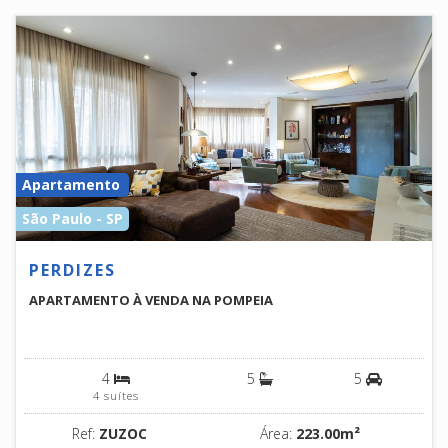
Apartamento
São Paulo - SP
PERDIZES
APARTAMENTO À VENDA NA POMPEIA
4
5
5
4 suítes
Ref:
ZUZOC
Área:
223.00m²