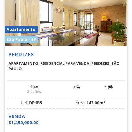
Apartamento
São Paulo - SP
PERDIZES
APARTAMENTO, RESIDENCIAL PARA VENDA, PERDIZES, SÃO
PAULO
4
5
3
2 suítes
Ref:
DP1B5
Área:
143.00m²
VENDA
$1,490,000.00