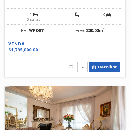
4
4
3
3 suítes
Ref:
WPO87
Área:
200.00m²
VENDA
$1,795,000.00
Detalhar