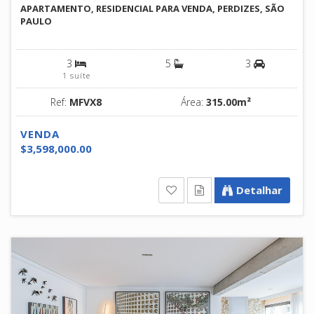
APARTAMENTO, RESIDENCIAL PARA VENDA, PERDIZES, SÃO
PAULO
3
5
3
1 suíte
Ref:
MFVX8
Área:
315.00m²
VENDA
$3,598,000.00
Detalhar