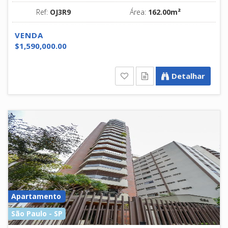
Ref:
OJ3R9
Área:
162.00m²
VENDA
$1,590,000.00
Detalhar
Apartamento
São Paulo - SP